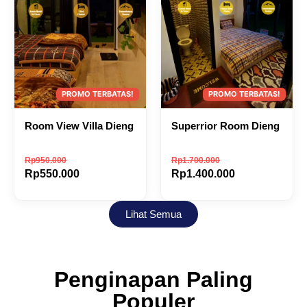
Room View Villa Dieng
Superrior Room Dieng
Rp
950.000
Rp
1.700.000
Rp
550.000
Rp
1.400.000
Lihat Semua
Penginapan Paling
Populer