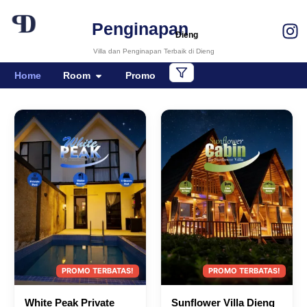
Penginapan
Dieng
Villa dan Penginapan Terbaik di Dieng
Home
Room
Promo
White Peak Private
Sunflower Villa Dieng