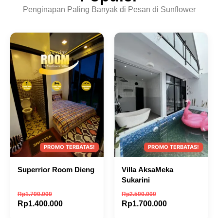
Penginapan Paling Banyak di Pesan di Sunflower
Superrior Room Dieng
Villa AksaMeka
Sukarini
Rp
1.700.000
Rp
2.500.000
Rp
1.400.000
Rp
1.700.000