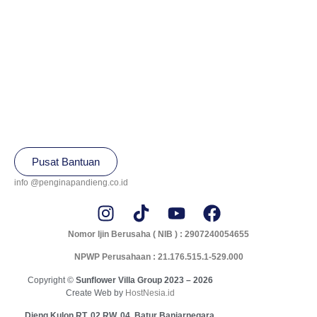
Pusat Bantuan
info @penginapandieng.co.id
Nomor Ijin Berusaha ( NIB ) : 2907240054655
NPWP Perusahaan : 21.176.515.1-529.000
Copyright ©
Sunflower Villa Group 2023 – 2026
Create Web by
HostNesia.id
Dieng Kulon RT. 02 RW. 04, Batur Banjarnegara,