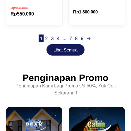
Rp
950.000
Rp
1.800.000
Rp
550.000
1
2
3
4
…
7
8
9
→
Lihat Semua
Penginapan Promo
Penginapan Kami Lagi Promo s/d 50%, Yuk Cek
Sekarang !